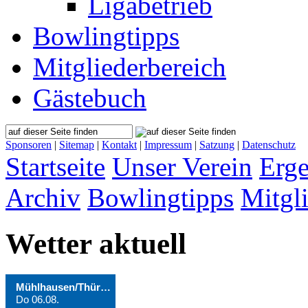
Ligabetrieb
Bowlingtipps
Mitgliederbereich
Gästebuch
Sponsoren
|
Sitemap
|
Kontakt
|
Impressum
|
Satzung
|
Datenschutz
Startseite
Unser Verein
Erge
Archiv
Bowlingtipps
Mitgl
Wetter aktuell
Mühlhausen/Thüringen
Do 06.08.