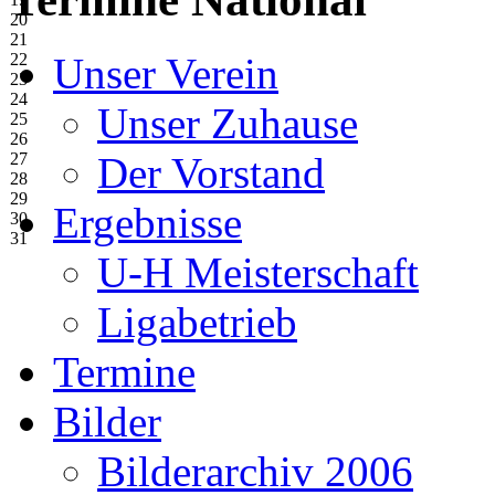
20
21
22
Unser Verein
23
24
Unser Zuhause
25
26
27
Der Vorstand
28
29
Ergebnisse
30
31
U-H Meisterschaft
Ligabetrieb
Termine
Bilder
Bilderarchiv 2006