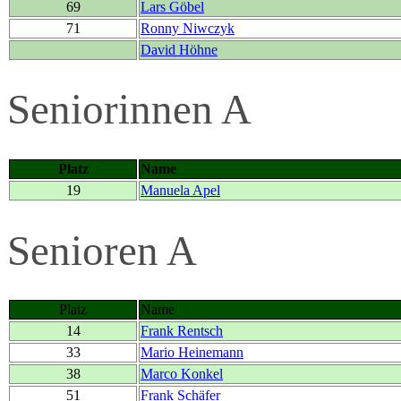
69
Lars Göbel
71
Ronny Niwczyk
David Höhne
Seniorinnen A
Platz
Name
19
Manuela Apel
Senioren A
Platz
Name
14
Frank Rentsch
33
Mario Heinemann
38
Marco Konkel
51
Frank Schäfer