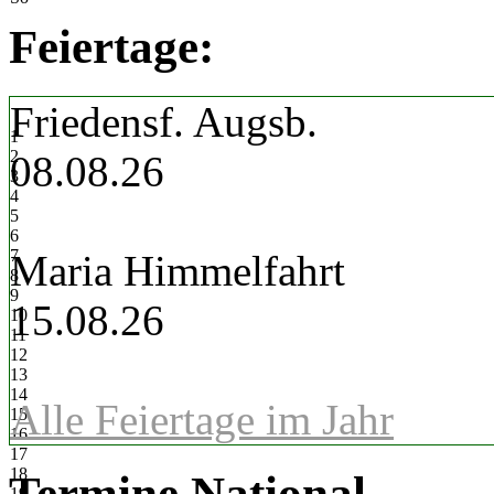
Feiertage:
Friedensf. Augsb.
1
2
08.08.26
3
4
5
6
7
Maria Himmelfahrt
8
9
15.08.26
10
11
12
13
14
Alle Feiertage im Jahr
15
16
17
18
Termine National
19