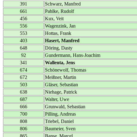
391
Schwarz, Manfred
661
Pahlke, Rudolf
456
Kux, Veit
556
Wagenzink, Jan
553
Hottas, Frank
403
Hasert, Manfred
648
Döring, Dasty
92
Gundermann, Hans-Joachim
341
Wallenta, Jens
674
Schönewolf, Thomas
672
Meißner, Martin
503
Gläser, Sebastian
638
Niehage, Patrick
687
Walter, Uwe
666
Grunwald, Sebastian
700
Pilling, Andreas
808
Triebel, Daniel
806
Baumeier, Sven
865
Banse, Marcel