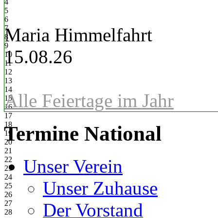
4
5
6
7
Maria Himmelfahrt
8
9
15.08.26
10
11
12
13
14
Alle Feiertage im Jahr
15
16
17
18
Termine National
19
20
21
22
Unser Verein
23
24
Unser Zuhause
25
26
27
Der Vorstand
28