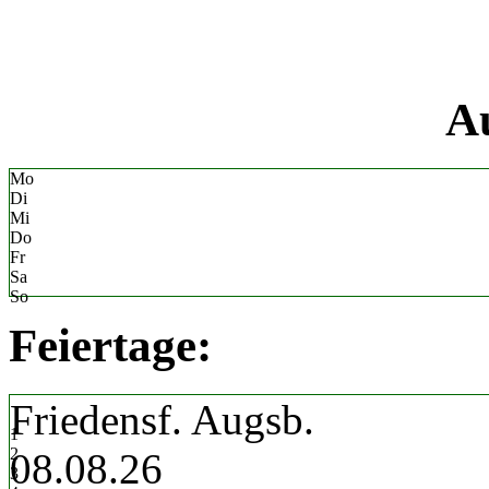
«
Au
Mo
Di
Mi
Do
Fr
Sa
So
Feiertage:
Friedensf. Augsb.
1
2
08.08.26
3