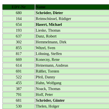
EDV-Nr
Name
680
Schröder, Dieter
164
Reimschüssel, Rüdiger
654
Hasert, Michael
193
Lieske, Thomas
637
Danz, Robert
302
Hemmelmann, Dirk
855
Witzel, Sven
817
Löhning, Steffen
669
Konecny, Rene
614
Heinemann, Andreas
691
Räßler, Torsten
522
Pfeil, Danny
455
Hahn, Wolfgang
387
Noack, Thomas
791
Hoff, Peter
681
Schröder, Günter
530
Thelen, Holger