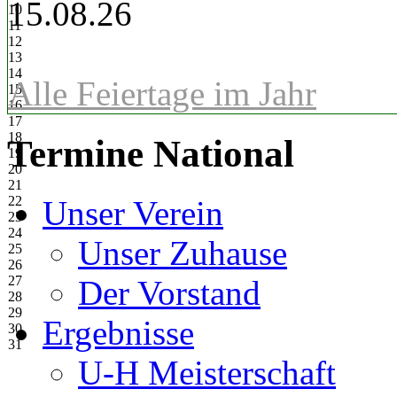
15.08.26
10
11
12
13
14
Alle Feiertage im Jahr
15
16
17
18
Termine National
19
20
21
22
Unser Verein
23
24
Unser Zuhause
25
26
27
Der Vorstand
28
29
Ergebnisse
30
31
U-H Meisterschaft