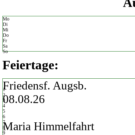
«
Au
Mo
Di
Mi
Do
Fr
Sa
So
Feiertage:
Friedensf. Augsb.
1
2
08.08.26
3
4
5
6
7
Maria Himmelfahrt
8
9