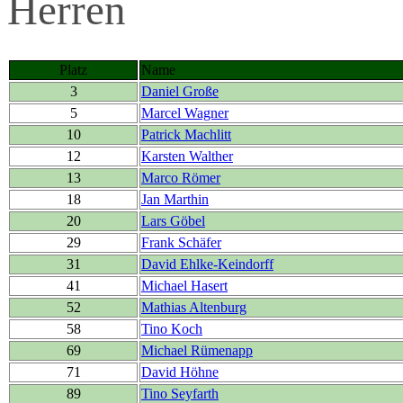
Herren
Platz
Name
3
Daniel Große
5
Marcel Wagner
10
Patrick Machlitt
12
Karsten Walther
13
Marco Römer
18
Jan Marthin
20
Lars Göbel
29
Frank Schäfer
31
David Ehlke-Keindorff
41
Michael Hasert
52
Mathias Altenburg
58
Tino Koch
69
Michael Rümenapp
71
David Höhne
89
Tino Seyfarth