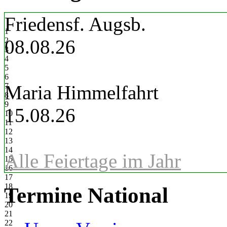
Friedensf. Augsb.
1
2
08.08.26
3
4
5
6
7
Maria Himmelfahrt
8
9
15.08.26
10
11
12
13
14
Alle Feiertage im Jahr
15
16
17
18
Termine National
19
20
21
22