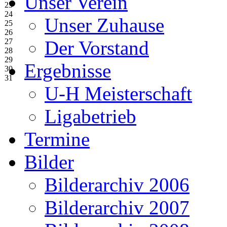
Unser Verein
23
24
Unser Zuhause
25
26
27
Der Vorstand
28
29
Ergebnisse
30
31
U-H Meisterschaft
Ligabetrieb
Termine
Bilder
Bilderarchiv 2006
Bilderarchiv 2007