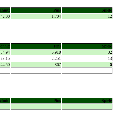
chnitt
Pins
Spiele
142,00
1.704
12
Schnitt
Pins
Spiele
184,94
5.918
32
173,15
2.251
13
144,50
867
6
chnitt
Pins
Spiele