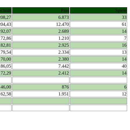
Schnitt
Pins
Spiele
208,27
6.873
33
204,43
12.470
61
192,07
2.689
14
172,86
1.210
7
182,81
2.925
16
179,54
2.334
13
170,00
2.380
14
186,05
7.442
40
172,29
2.412
14
146,00
876
6
162,58
1.951
12