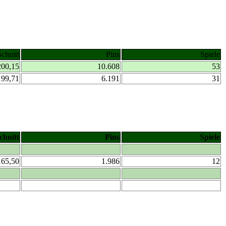
Schnitt
Pins
Spiele
200,15
10.608
53
199,71
6.191
31
chnitt
Pins
Spiele
165,50
1.986
12