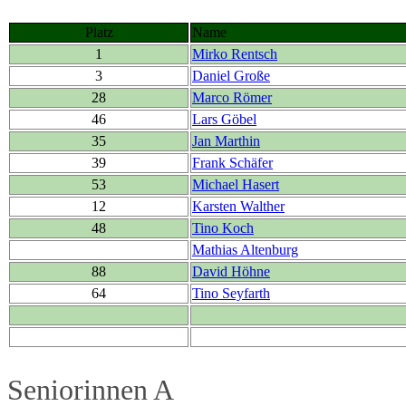
Platz
Name
1
Mirko Rentsch
3
Daniel Große
28
Marco Römer
46
Lars Göbel
35
Jan Marthin
39
Frank Schäfer
53
Michael Hasert
12
Karsten Walther
48
Tino Koch
Mathias Altenburg
88
David Höhne
64
Tino Seyfarth
Seniorinnen A