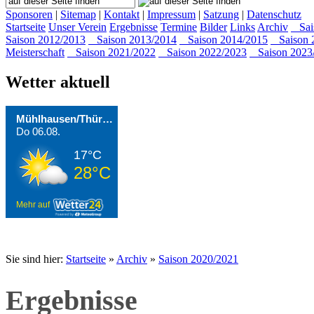
Sponsoren
|
Sitemap
|
Kontakt
|
Impressum
|
Satzung
|
Datenschutz
Startseite
Unser Verein
Ergebnisse
Termine
Bilder
Links
Archiv
Sais
Saison 2012/2013
Saison 2013/2014
Saison 2014/2015
Saison 
Meisterschaft
Saison 2021/2022
Saison 2022/2023
Saison 2023
Wetter aktuell
Mühlhausen/Thüringen
Do 06.08.
17°C
28°C
Mehr auf
Sie sind hier:
Startseite
»
Archiv
»
Saison 2020/2021
Ergebnisse