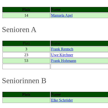
Platz
Name
14
Manuela Apel
Senioren A
Platz
Name
3
Frank Rentsch
23
Uwe Kirchner
53
Frank Hohmann
Seniorinnen B
Platz
Name
Elke Schröder