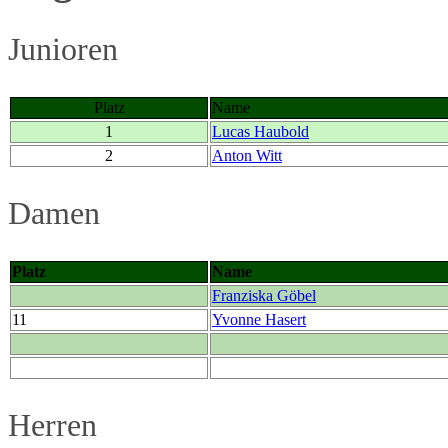
Junioren
Platz
Name
1
Lucas Haubold
2
Anton Witt
Damen
Platz
Name
Franziska Göbel
11
Yvonne Hasert
Herren