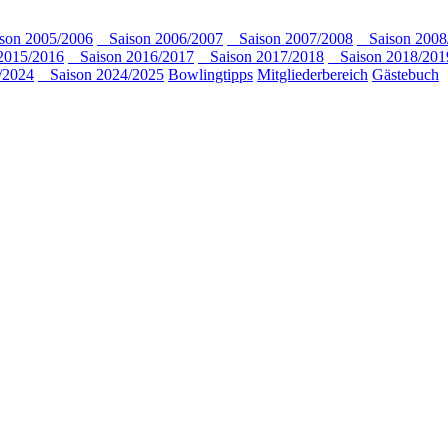
on 2005/2006
Saison 2006/2007
Saison 2007/2008
Saison 2008
2015/2016
Saison 2016/2017
Saison 2017/2018
Saison 2018/201
/2024
Saison 2024/2025
Bowlingtipps
Mitgliederbereich
Gästebuch