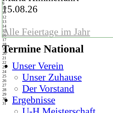
9
15.08.26
10
11
12
13
14
Alle Feiertage im Jahr
15
16
17
18
Termine National
19
20
21
22
Unser Verein
23
24
Unser Zuhause
25
26
27
Der Vorstand
28
29
Ergebnisse
30
31
U-H Meisterschaft