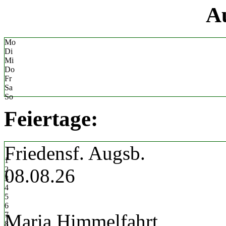
«
Au
Mo
Di
Mi
Do
Fr
Sa
So
Feiertage:
Friedensf. Augsb.
1
2
08.08.26
3
4
5
6
7
Maria Himmelfahrt
8