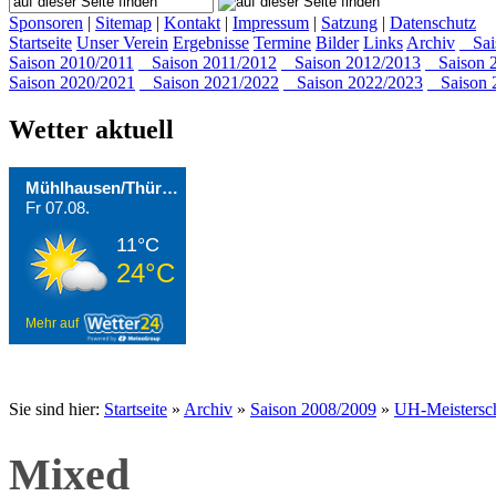
Sponsoren
|
Sitemap
|
Kontakt
|
Impressum
|
Satzung
|
Datenschutz
Startseite
Unser Verein
Ergebnisse
Termine
Bilder
Links
Archiv
Sais
Saison 2010/2011
Saison 2011/2012
Saison 2012/2013
Saison 2
Saison 2020/2021
Saison 2021/2022
Saison 2022/2023
Saison 
Wetter aktuell
Mühlhausen/Thüringen
Fr 07.08.
11°C
24°C
Mehr auf
Sie sind hier:
Startseite
»
Archiv
»
Saison 2008/2009
»
UH-Meistersc
Mixed