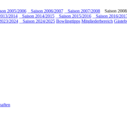
on 2005/2006
Saison 2006/2007
Saison 2007/2008
Saison 2008
013/2014
Saison 2014/2015
Saison 2015/2016
Saison 2016/201
2023/2024
Saison 2024/2025
Bowlingtipps
Mitgliederbereich
Gästeb
haften