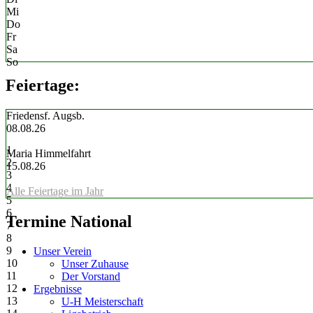
Mi
Do
Fr
Sa
So
Feiertage:
Friedensf. Augsb.
08.08.26
1
Maria Himmelfahrt
2
15.08.26
3
4
Alle Feiertage im Jahr
5
6
Termine National
7
8
9
Unser Verein
10
Unser Zuhause
11
Der Vorstand
12
Ergebnisse
13
U-H Meisterschaft