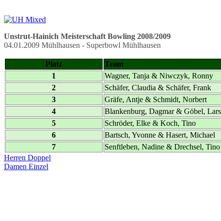
Unstrut-Hainich Meisterschaft Bowling 2008/2009
04.01.2009 Mühlhausen - Superbowl Mühlhausen
Platz
Team
1
Wagner, Tanja & Niwczyk, Ronny
2
Schäfer, Claudia & Schäfer, Frank
3
Gräfe, Antje & Schmidt, Norbert
4
Blankenburg, Dagmar & Göbel, Lars
5
Schröder, Elke & Koch, Tino
6
Bartsch, Yvonne & Hasert, Michael
7
Senftleben, Nadine & Drechsel, Tino
Herren Doppel
Damen Einzel